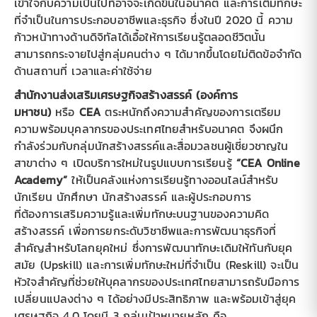
เข้าใจกับความเป็นไปที่อาจจะเกิดขึ้นในอนาคต และการเติมทักษะ
ที่จำเป็นในการประกอบอาชีพและธุรกิจ ซึ่งในปี 2020 นี้ ความ
ก้าวหน้าทางด้านดิจิทัลได้เอื้อให้การเรียนรู้ตลอดชีวิตนั้น
สามารถกระจายไปสู่กลุ่มคนต่าง ๆ ได้มากขึ้นโดยไม่ติดข้อจำกัด
ด้านสถานที่ เวลาและค่าใช้จ่าย
สำนักงานส่งเสริมเศรษฐกิจสร้างสรรค์ (องค์การ
มหาชน)
หรือ
CEA
ตระหนักถึงความสำคัญของการเตรียม
ความพร้อมบุคลากรของประเทศไทยสำหรับอนาคต จึงผนึก
กำลังร่วมกับกลุ่มนักสร้างสรรค์และสื่อมวลชนผู้เชี่ยวชาญใน
สาขาต่าง ๆ เปิดบริการใหม่ในรูปแบบการเรียนรู้
“CEA Online
Academy”
ให้เป็นคลังแห่งการเรียนรู้ทางออนไลน์สำหรับ
นักเรียน นักศึกษา นักสร้างสรรค์ และผู้ประกอบการ
ที่ต้องการเสริมความรู้และเพิ่มทักษะบนฐานของความคิด
สร้างสรรค์ เพื่อการยกระดับวิชาชีพและการพัฒนาธุรกิจที่
สำคัญสำหรับโลกยุคใหม่ ซึ่งการพัฒนาทักษะเดิมให้ทันกับยุค
สมัย (Upskill) และการเพิ่มทักษะใหม่ที่จำเป็น (Reskill) จะเป็น
หัวใจสำคัญที่ช่วยให้บุคลากรของประเทศไทยสามารถรับมือการ
เปลี่ยนแปลงต่าง ๆ ได้อย่างมีประสิทธิภาพ และพร้อมเข้าสู่ยุค
เศรษฐกิจ 4.0 โดยมี 3 กลุ่มเป้าหมายหลัก คือ